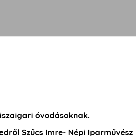
iszaigari óvodásoknak.
edről Szűcs Imre- Népi Iparművész 