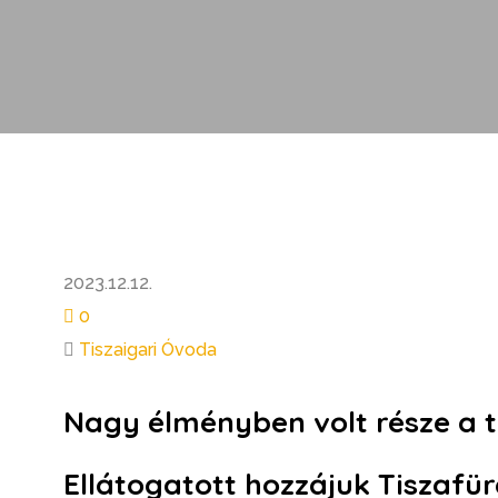
2023.12.12.
0
Tiszaigari Óvoda
Nagy élményben volt része a t
Ellátogatott hozzájuk Tiszafür