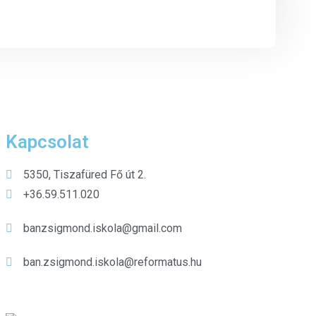
Kapcsolat
5350, Tiszafüred Fő út 2.
+36.59.511.020
banzsigmond.iskola@gmail.com
ban.zsigmond.iskola@reformatus.hu
Kiemelt híreink