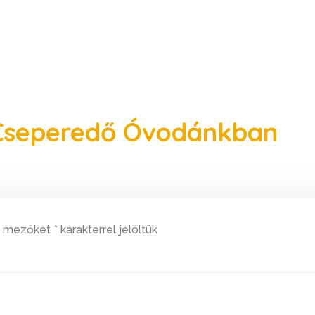
 Cseperedő Óvodánkban
ő mezőket
*
karakterrel jelöltük