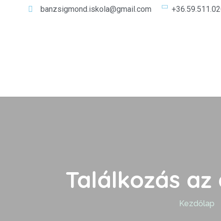
banzsigmond.iskola@gmail.com
+36.59.511.0
Találkozás az
Kezdőlap