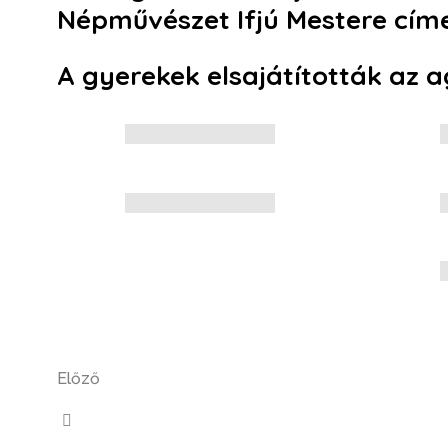
Népművészet Ifjú Mestere címet
A gyerekek elsajátították az a
Előző