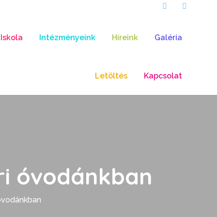
Iskola
Intézményeink
Híreink
Galéria
Letöltés
Kapcsolat
ari óvodánkban
i óvodánkban