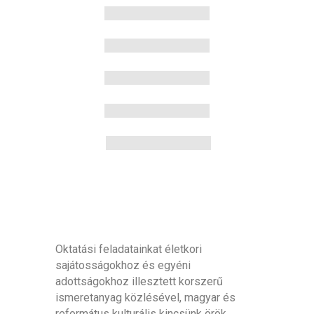
Oktatási feladatainkat életkori
sajátosságokhoz és egyéni
adottságokhoz illesztett korszerű
ismeretanyag közlésével, magyar és
református kulturális kincsünk örök