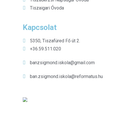
Tiszaigari Óvoda
Kapcsolat
5350, Tiszafüred Fő út 2.
+36.59.511.020
banzsigmond.iskola@gmail.com
ban.zsigmond.iskola@reformatus.hu
Kiemelt híreink
Gyermekkórusunk a
nyári szünetben is
aktívan képviselte
iskolánkat