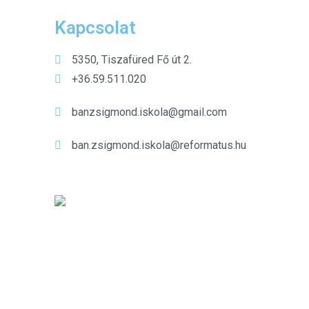
Kapcsolat
5350, Tiszafüred Fő út 2.
+36.59.511.020
banzsigmond.iskola@gmail.com
ban.zsigmond.iskola@reformatus.hu
Kiemelt híreink
Gyermekkórusunk a
nyári szünetben is
aktívan képviselte
iskolánkat
aug 01, 2026