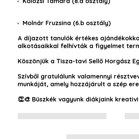
Kolozsi Tamara
(8.a osztály)
Molnár Fruzsina
(6.b osztály)
A díjazott tanulók értékes ajándékokk
alkotásaikkal felhívták a figyelmet t
Köszönjük a
Tisza-tavi Sellő Horgász E
Szívből gratulálunk valamennyi résztve
munkáját, amely hozzájárult a szép e
👏🎨 Büszkék vagyunk diákjaink kreativi