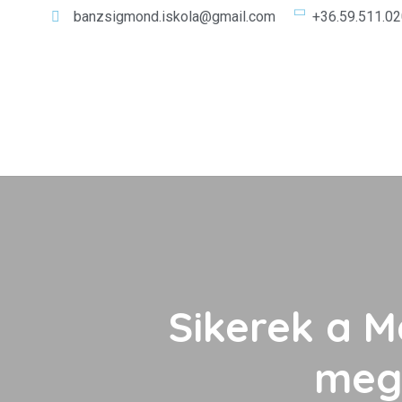
banzsigmond.iskola@gmail.com
+36.59.511.0
Sikerek a M
megh