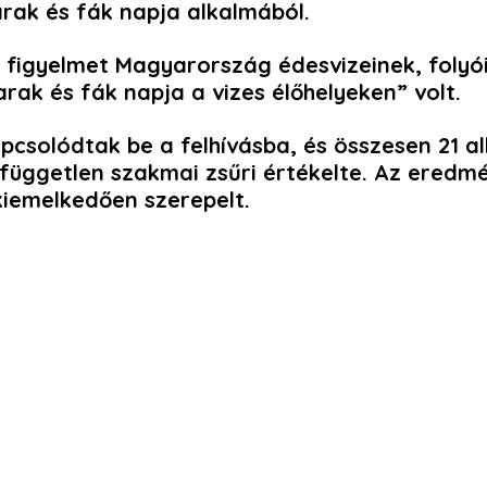
rak és fák napja
alkalmából.
 a figyelmet Magyarország édesvizeinek, foly
rak és fák napja a vizes élőhelyeken”
volt.
apcsolódtak be a felhívásba, és összesen
21 a
független szakmai zsűri értékelte. Az eredmé
kiemelkedően szerepelt.