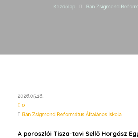
Kezdőlap
Bán Zsigmond Reformá
2026.05.18.
0
Bán Zsigmond Református Általános Iskola
A poroszlói
Tisza-tavi Sellő Horgász Eg