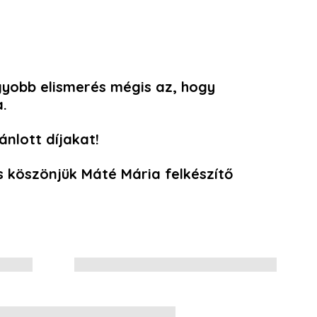
gyobb elismerés mégis az, hogy
.
ánlott díjakat!
és köszönjük
Máté Mária
felkészítő