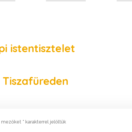
 istentisztelet
 Tiszafüreden
ő mezőket
*
karakterrel jelöltük