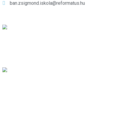
ban.zsigmond.iskola@reformatus.hu
Kiemelt híreink
Gyermekkórusunk a nyári
szünetben is aktívan képviselte
iskolánkat
aug 01, 2026
Hatodik alkalommal rendezték
meg a Kreatív Alkotó Tábort
júl 31, 2026