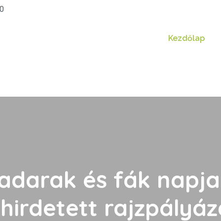
20
Kezdőlap
adarak és fák napj
irdetett rajzpályá