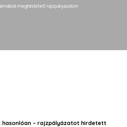
kalmából meghirdetett rajzpályázaton
z hasonlóan – rajzpályázatot hirdetett