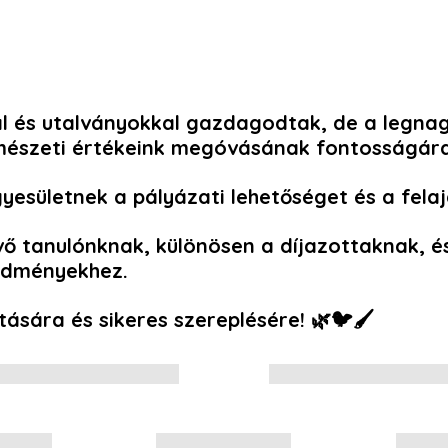
al és utalványokkal gazdagodtak, de a legna
ermészeti értékeink megóvásának fontosságára
gyesület
nek a pályázati lehetőséget és a felaj
vő tanulónknak, különösen a díjazottaknak, 
redményekhez.
tására és sikeres szereplésére! 🌿🐦🖌️