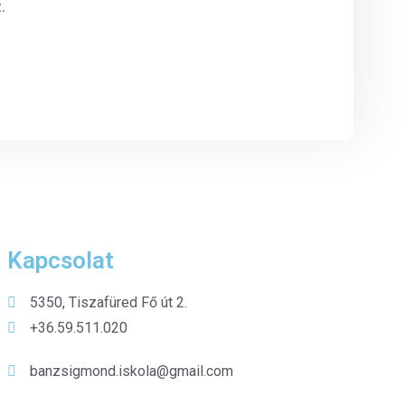
.
Kapcsolat
5350, Tiszafüred Fő út 2.
+36.59.511.020
banzsigmond.iskola@gmail.com