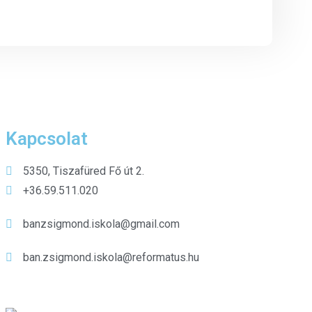
Kapcsolat
5350, Tiszafüred Fő út 2.
+36.59.511.020
banzsigmond.iskola@gmail.com
ban.zsigmond.iskola@reformatus.hu
Kiemelt híreink
Gyermekkórusunk a nyári