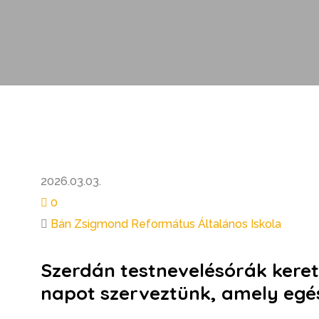
2026.03.03.
0
Bán Zsigmond Református Általános Iskola
Szerdán testnevelésórák kere
napot szerveztünk, amely egész