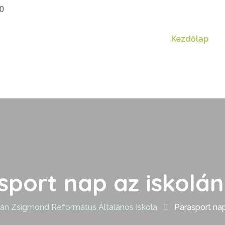
20
Kezdőlap
sport nap az iskolá
án Zsigmond Református Általános Iskola
Parasport na