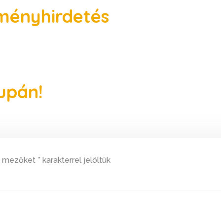
ményhirdetés
upán!
ő mezőket
*
karakterrel jelöltük