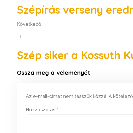
Szépírás verseny ered
Következő
Szép siker a Kossuth K
Ossza meg a véleményét
Az e-mail-címet nem tesszük közzé.
A kötelez
Hozzászólás
*