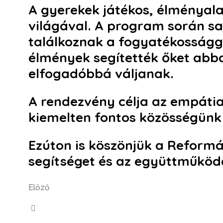
A gyerekek játékos, élményal
világával. A program során saj
találkoznak a fogyatékosságg
élmények segítették őket abba
elfogadóbbá váljanak.
A rendezvény célja az empátia,
kiemelten fontos közösségünk
Ezúton is köszönjük a Reform
segítséget és az együttműköd
Előző