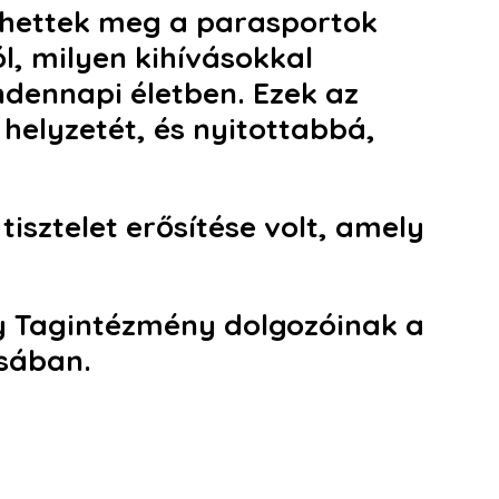
dhettek meg a parasportok
l, milyen kihívásokkal
dennapi életben. Ezek az
helyzetét, és nyitottabbá,
isztelet erősítése volt, amely
y Tagintézmény dolgozóinak a
sában.