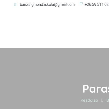
banzsigmond.iskola@gmail.com
+36.59.511.0
Para
Kezdőlap
B