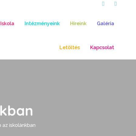
Iskola
Intézményeink
Híreink
Galéria
Letöltés
Kapcsolat
nkban
p az iskolánkban