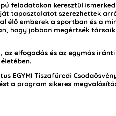
apú feladatokon keresztül ismerke
át tapasztalatot szerezhettek arró
al élő emberek a sportban és a min
n, hogy jobban megértsék társaik 
 az elfogadás és az egymás iránti t
 életében.
átus EGYMI Tiszafüredi Csodaösvén
ést a program sikeres megvalósítá