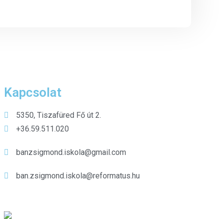
Kapcsolat
5350, Tiszafüred Fő út 2.
+36.59.511.020
banzsigmond.iskola@gmail.com
ban.zsigmond.iskola@reformatus.hu
Kiemelt híreink
Gyermekkórusunk a nyári