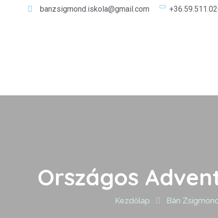
banzsigmond.iskola@gmail.com
+36.59.511.0
Országos Advent
Kezdőlap
Bán Zsigmond 