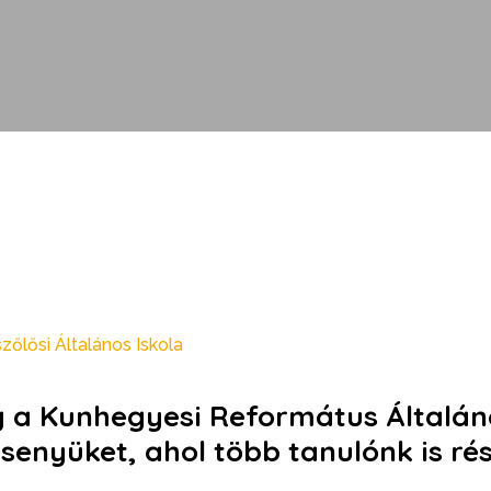
zőlősi Általános Iskola
a Kunhegyesi Református Általáno
senyüket, ahol több tanulónk is rés