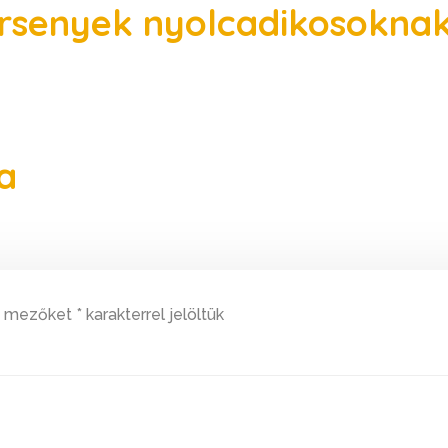
rsenyek nyolcadikosokna
a
ő mezőket
*
karakterrel jelöltük