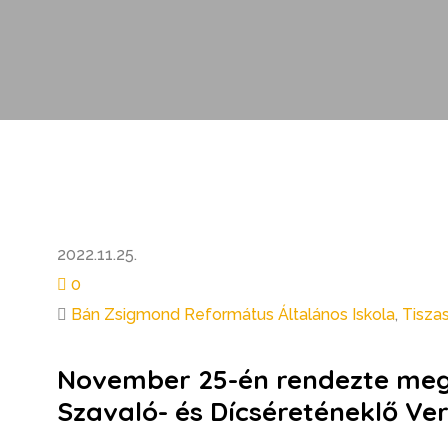
2022.11.25.
0
Bán Zsigmond Református Általános Iskola
,
Tiszas
November 25-én rendezte meg 
Szavaló- és Dícséreténeklő Ver