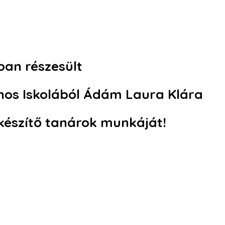
ban részesült
nos Iskolából
Ádám Laura Klára
lkészítő tanárok munkáját!