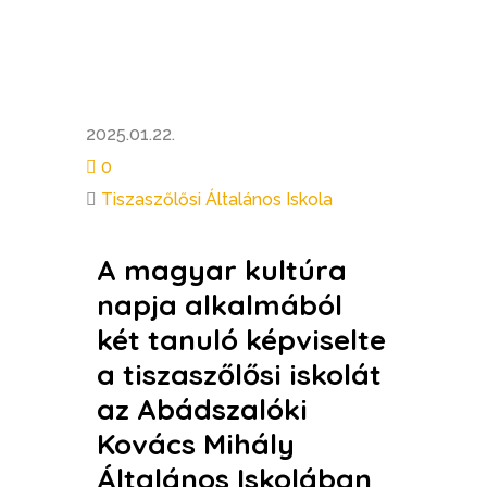
2025.01.22.
0
Tiszaszőlősi Általános Iskola
A magyar kultúra
napja alkalmából
két tanuló képviselte
a tiszaszőlősi iskolát
az Abádszalóki
Kovács Mihály
Általános Iskolában