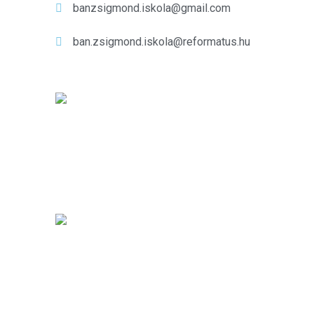
banzsigmond.iskola@gmail.com
ban.zsigmond.iskola@reformatus.hu
Kiemelt híreink
Gyermekkórusunk a
nyári szünetben is
aktívan képviselte
iskolánkat
aug 01, 2026
Hatodik alkalommal
rendezték meg a Kreatív
Alkotó Tábort
júl 31, 2026