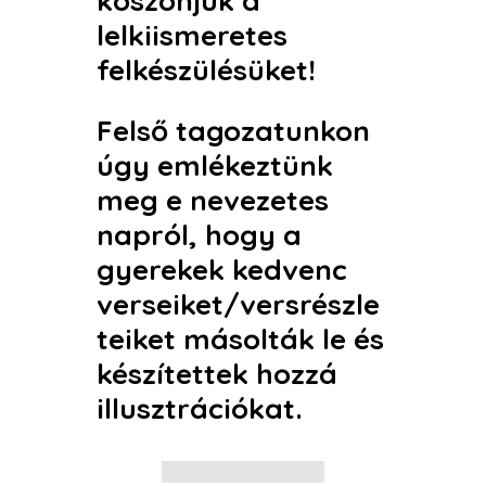
köszönjük a
lelkiismeretes
felkészülésüket!
Felső tagozatunkon
úgy emlékeztünk
meg e nevezetes
napról, hogy a
gyerekek kedvenc
verseiket/versrészle
teiket másolták le és
készítettek hozzá
illusztrációkat.