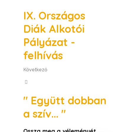
IX. Országos
Diák Alkotói
Pályázat -
felhívás
Következő
" Együtt dobban
a szív... "
Ossza meg a véleményét