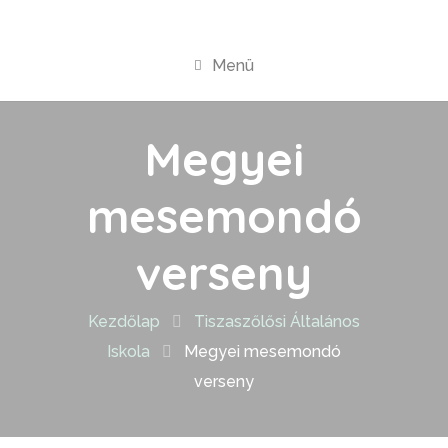
Menü
Megyei
mesemondó
verseny
Kezdőlap
Tiszaszőlősi Általános
Iskola
Megyei mesemondó
verseny