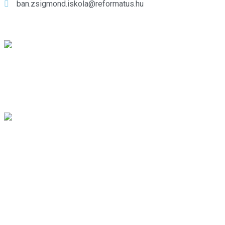
ban.zsigmond.iskola@reformatus.hu
Kiemelt híreink
Gyermekkórusunk a nyári
szünetben is aktívan képviselte
iskolánkat
aug 01, 2026
Hatodik alkalommal rendezték
meg a Kreatív Alkotó Tábort
júl 31, 2026