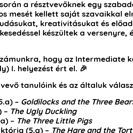
során a résztvevőknek egy szabado
os mesét kellett saját szavaikkal e
dásukat, kreativitásukat és előad
kesedéssel készültek a versenyre, 
számunkra, hogy az
Intermediate 
y) I. helyezést ért el
. 🎉
vevő tanulóink és az általuk válas
5.a)
–
Goldilocks and the Three Bear
)
–
The Ugly Duckling
.a)
–
The Three Little Pigs
któria (5.a)
–
The Hare and the Tort