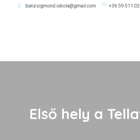
banzsigmond.iskola@gmail.com
+36.59.511.0
Első hely a Tel