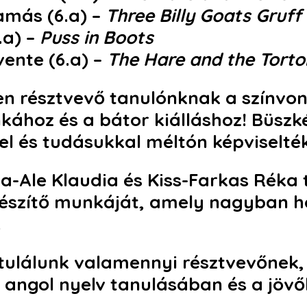
amás (6.a)
–
Three Billy Goats Gruff
.a)
–
Puss in Boots
ente (6.a)
–
The Hare and the Torto
n résztvevő tanulónknak a színvon
kához és a bátor kiálláshoz! Büszk
l és tudásukkal méltón képviselték
a-Ale Klaudia
és
Kiss-Farkas Réka
lkészítő munkáját, amely nagyban h
.
tulálunk valamennyi résztvevőnek,
z angol nyelv tanulásában és a jövő