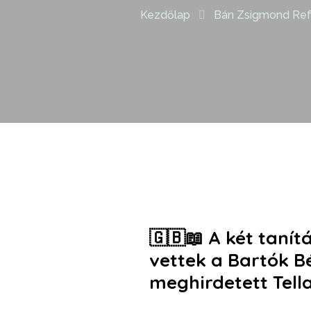
Kezdőlap
Bán Zsigmond Refo
🇬🇧📖 A két tanít
vettek a
Bartók B
meghirdetett
Tell