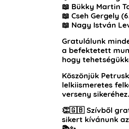
📖
Bükky Martin T
📖
Cseh Gergely (6
📖
Nagy István Lev
Gratulálunk minde
a befektetett mun
hogy tehetségükke
Köszönjük
Petrusk
lelkiismeretes fe
verseny sikeréhez
👏🇬🇧
Szívből gra
sikert kívánunk a
📚✨