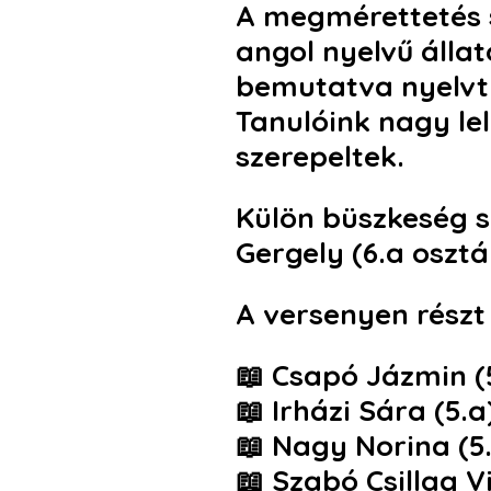
A megmérettetés 
angol nyelvű állat
bemutatva nyelvtu
Tanulóink nagy lel
szerepeltek.
Külön büszkeség 
Gergely (6.a osztál
A versenyen részt 
📖
Csapó Jázmin (
📖
Irházi Sára (5.a
📖
Nagy Norina (5
📖
Szabó Csillag Vi