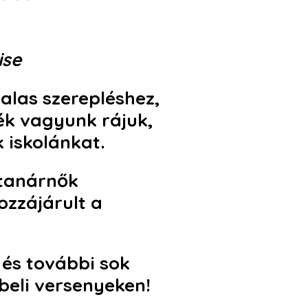
ise
alas szerepléshez,
ék vagyunk rájuk,
 iskolánkat.
tanárnők
ozzájárult a
 és további sok
beli versenyeken!