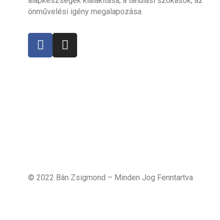
alapkészségek kialakítása, a tanulási szokások, az
önművelési igény megalapozása.
© 2022 Bán Zsigmond – Minden Jog Fenntartva