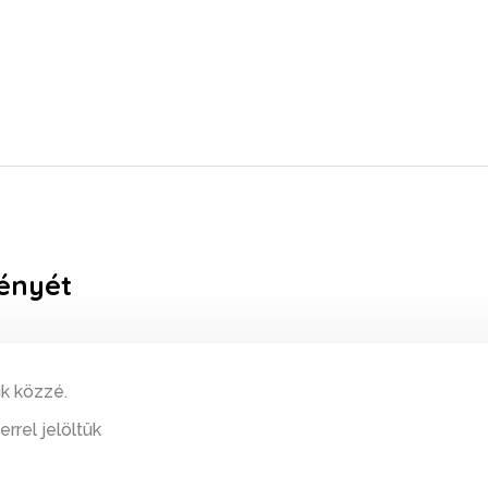
ényét
k közzé.
errel jelöltük