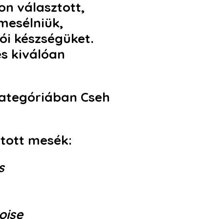
n választott,
lmesélniük,
ói készségüket.
és kiválóan
kategóriában Cseh
ztott mesék:
s
oise