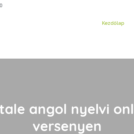
20
Kezdőlap
latale angol nyelvi 
versenyen