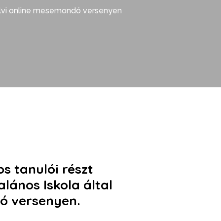
yelvi online mesemondó versenyen
os tanulói részt
lános Iskola
által
dó versenyen
.