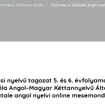
rmátus Általános Iskola
Első hely a Tellatale angol n
ási nyelvű tagozat 5. és 6. évfolyam
éla Angol–Magyar Kéttannyelvű Álta
atale angol nyelvi online mesemon