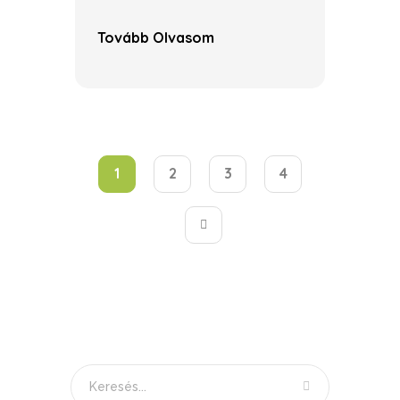
Tovább Olvasom
1
2
3
4