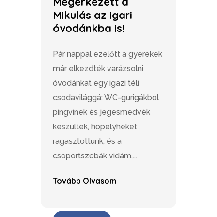
Megérkezett a
Mikulás az igari
óvodánkba is!
Pár nappal ezelőtt a gyerekek
már elkezdték varázsolni
óvodánkat egy igazi téli
csodavilággá: WC-gurigákból
pingvinek és jegesmedvék
készültek, hópelyheket
ragasztottunk, és a
csoportszobák vidám,...
Tovább Olvasom