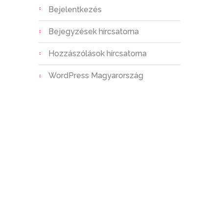
Bejelentkezés
Bejegyzések hírcsatorna
Hozzászólások hírcsatorna
WordPress Magyarország
Oktatási feladatainkat életkori
sajátosságokhoz és egyéni adottságokhoz
illesztett korszerű ismeretanyag
közlésével, magyar és református kulturális
kincsünk örök értékeinek tanításával
valósítjuk meg. Célunk elsődlegesen a