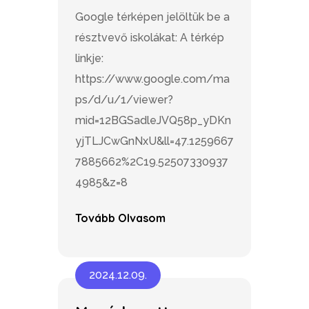
Google térképen jelöltük be a
résztvevő iskolákat: A térkép
linkje:
https://www.google.com/ma
ps/d/u/1/viewer?
mid=12BGSadleJVQ58p_yDKn
yjTLJCwGnNxU&ll=47.1259667
7885662%2C19.52507330937
4985&z=8
Tovább Olvasom
2024.12.09.