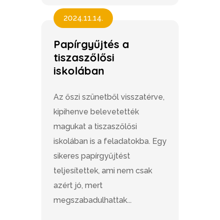
2024.11.14.
Papírgyűjtés a
tiszaszőlősi
iskolában
Az őszi szünetből visszatérve,
kipihenve belevetették
magukat a tiszaszőlősi
iskolában is a feladatokba. Egy
sikeres papírgyűjtést
teljesítettek, ami nem csak
azért jó, mert
megszabadulhattak...