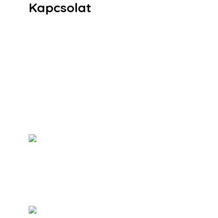
Kapcsolat
5350, Tiszafüred Fő út 2.
+36.59.511.020
banzsigmond.iskola@gmail.com
ban.zsigmond.iskola@reformatus.hu
Kiemelt híreink
Gyermekkórusunk a nyári
szünetben is aktívan
képviselte iskolánkat
aug 01, 2026
Hatodik alkalommal