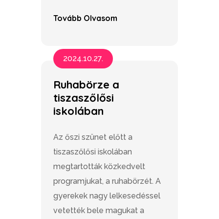
Tovább Olvasom
2024.10.27.
Ruhabörze a
tiszaszőlősi
iskolában
Az őszi szünet előtt a
tiszaszőlősi iskolában
megtartották közkedvelt
programjukat, a ruhabörzét. A
gyerekek nagy lelkesedéssel
vetették bele magukat a