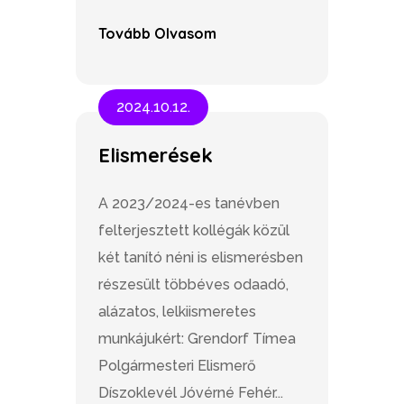
Tovább Olvasom
2024.10.12.
Elismerések
A 2023/2024-es tanévben
felterjesztett kollégák közül
két tanító néni is elismerésben
részesült többéves odaadó,
alázatos, lelkiismeretes
munkájukért: Grendorf Tímea
Polgármesteri Elismerő
Díszoklevél Jóvérné Fehér...